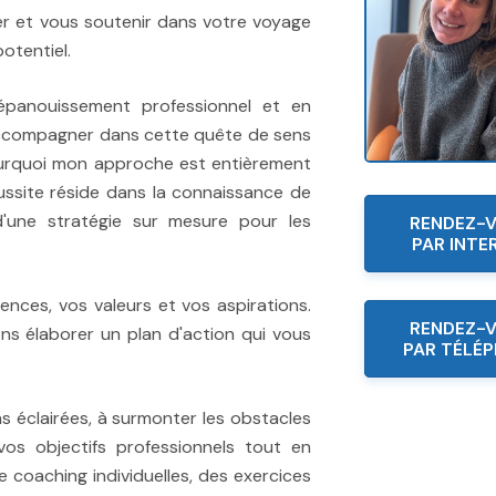
rer et vous soutenir dans votre voyage
potentiel.
 épanouissement professionnel et en
accompagner dans cette quête de sens
pourquoi mon approche est entièrement
éussite réside dans la connaissance de
on d'une stratégie sur mesure pour les
RENDEZ-
PAR INTE
nces, vos valeurs et vos aspirations.
RENDEZ-
s élaborer un plan d'action qui vous
PAR TÉLÉ
s éclairées, à surmonter les obstacles
vos objectifs professionnels tout en
 coaching individuelles, des exercices