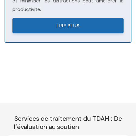
et minimiser les distractions peut améliorer la
productivité.
LIRE PLUS
TDAH
: Comprendre le trouble du déficit de l’attention,
thérapie trouble attention
thérapie trouble attention ,
therapie tdah liège, therapie tdah namur, therapie
bruxelles, therapie tdah bruxelles, tdah enfants,
therapie tdah bruxelles, therapie bruxelles
Services de traitement du TDAH : De
l’évaluation au soutien
therapie tdah