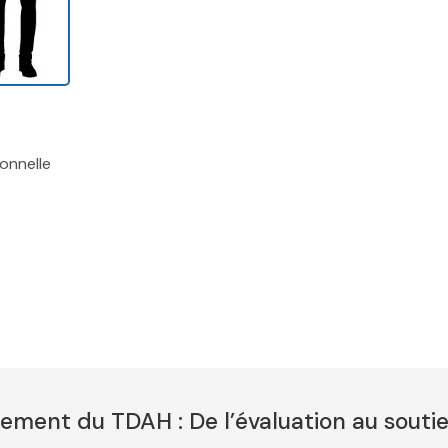
ionnelle
ment TDAH Bruxelles – Thérapie TDAH Bruxelles et alentours
, thérapeutes TDAH le Hainaut, thérapeutes TDAH Luxembou
ccidentale, thérapeutes TDAH Flandre Orientale, thérapeute
tement du TDAH : De l’évaluation au souti