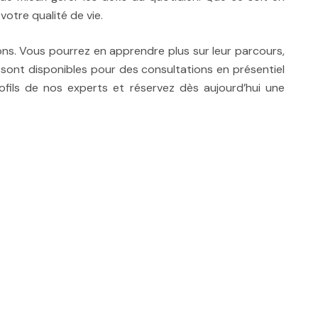
votre qualité de vie.
ons. Vous pourrez en apprendre plus sur leur parcours,
 sont disponibles pour des consultations en présentiel
rofils de nos experts et réservez dès aujourd’hui une
ut, therapie tdah Luxembourg, therapie tdah le Brabant
pie tdah à Anvers