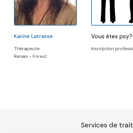
Karine Latrasse
Vous êtes psy?
Thérapeute
Inscription profess
Renaix - Forest
Thérapeute TDAH Bruxelles
– Consultation TDAH Bruxelles Nos thérapeutes TDAH à Bruxelles – Gestion du TDAH Bruxelles – thérapIE TDAH – Nos thérapeutes TDAH – Traite
thérapeutes TDAH Bruxelles, thérapeutes TDAH Liège
TDAH le Brabant Flamand, thérapeutes TDAH Flandre O
Services de trai