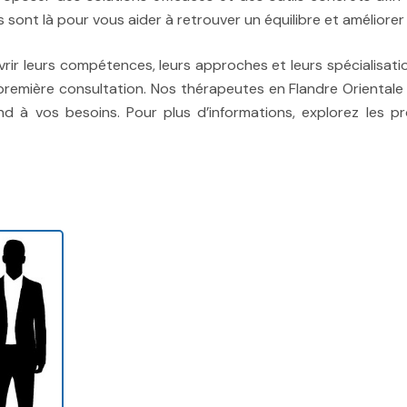
s sont là pour vous aider à retrouver un équilibre et améliorer 
vrir leurs compétences, leurs approches et leurs spécialisati
 première consultation. Nos thérapeutes en Flandre Orientale
pond à vos besoins. Pour plus d’informations, explorez les p
tdah bruxelles, therapie tdah Liège, therapie tdah le Haina
h Flandre Occidentale, therapie tdah Flandre Orientale, thera